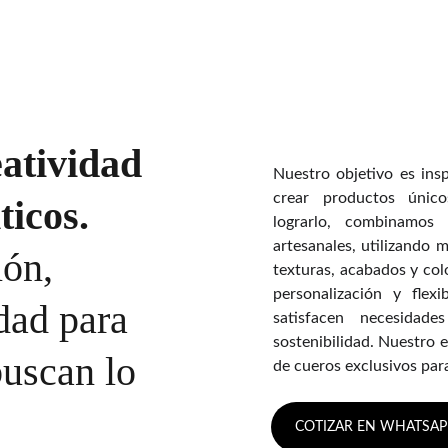
 EN NUESTROS CANALES INTERNOS PARA COMPRAR NUE
atividad 
Nuestro objetivo es ins
crear productos único
icos. 
lograrlo, combinamos 
artesanales, utilizando m
ón, 
texturas, acabados y col
personalización y flex
dad para 
satisfacen necesidade
sostenibilidad. Nuestro e
uscan lo 
de cueros exclusivos par
COTIZAR EN WHATSAP