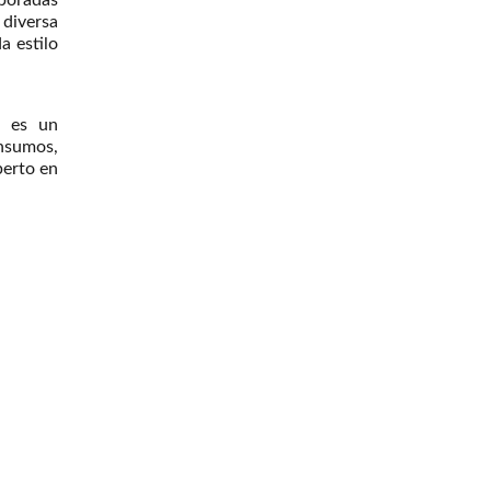
poradas
diversa
a estilo
s es un
nsumos,
perto en