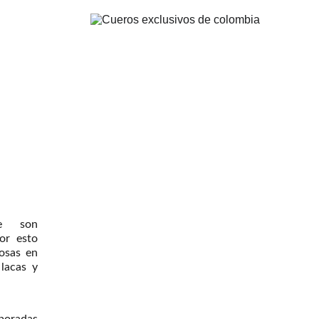
te son
or esto
osas en
 lacas y